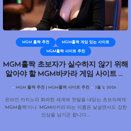
MGM 홀짝 추천
MGM홀짝 게임 있는 사이트
MGM홀짝 사이트 추천
MGM홀짝 초보자가 실수하지 않기 위해
알아야 할 MGM바카라 게임 사이트 기
준
MGM 홀짝 추천 | MGM홀짝 사이트 추천
3월 2, 2026
온라인 카지노의 화려한 세계에 첫발을 내딛는 초보자에게
‘MGM홀짝’이나 ‘MGM바카라’라는 이름은 낯설면서도 강한
인상을 남기곤 합니다....