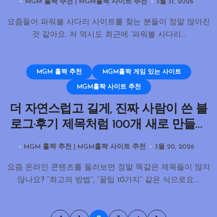
MGM 홀짝 추천 | MGM홀짝 사이트 추천
3월 31, 2026
요즘들어 파워볼 사다리 사이트를 찾는 분들이 정말 많아진
것 같아요. 저 역시도 최근에 ‘파워볼 사다리...
MGM 홀짝 추천
MGM홀짝 게임 있는 사이트
MGM홀짝 사이트 추천
더 자연스럽고 길게, 진짜 사람이 쓴 블
로그·후기 제목처럼 100개 새로 만들어
줄게요.
MGM 홀짝 추천 | MGM홀짝 사이트 추천
3월 20, 2026
요즘 온라인 콘텐츠를 둘러보면 정말 똑같은 제목들이 많지
않나요? “최고의 방법”, “꿀팁 10가지” 같은 식으로요....