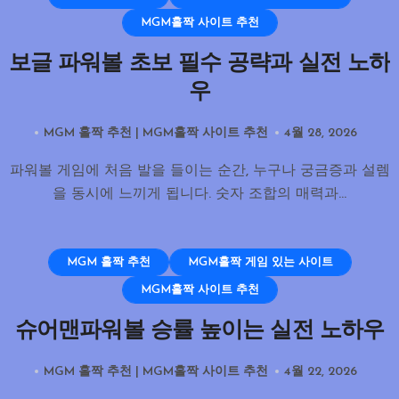
MGM홀짝 사이트 추천
보글 파워볼 초보 필수 공략과 실전 노하
우
MGM 홀짝 추천 | MGM홀짝 사이트 추천
4월 28, 2026
파워볼 게임에 처음 발을 들이는 순간, 누구나 궁금증과 설렘
을 동시에 느끼게 됩니다. 숫자 조합의 매력과...
MGM 홀짝 추천
MGM홀짝 게임 있는 사이트
MGM홀짝 사이트 추천
슈어맨파워볼 승률 높이는 실전 노하우
MGM 홀짝 추천 | MGM홀짝 사이트 추천
4월 22, 2026