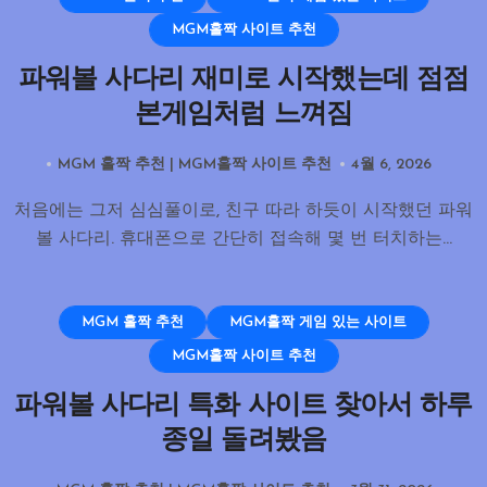
MGM홀짝 사이트 추천
파워볼 사다리 재미로 시작했는데 점점
본게임처럼 느껴짐
MGM 홀짝 추천 | MGM홀짝 사이트 추천
4월 6, 2026
처음에는 그저 심심풀이로, 친구 따라 하듯이 시작했던 파워
볼 사다리. 휴대폰으로 간단히 접속해 몇 번 터치하는...
MGM 홀짝 추천
MGM홀짝 게임 있는 사이트
MGM홀짝 사이트 추천
파워볼 사다리 특화 사이트 찾아서 하루
종일 돌려봤음