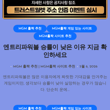
MGM 홀짝 추천
MGM홀짝 게임 있는 사이트
MGM홀짝 사이트 추천
엔트리파워볼 승률이 낮은 이유 지금 확
인하세요
MGM 홀짝 추천 | MGM홀짝 사이트 추천
5월 6, 2026
엔트리파워볼은 많은 이용자에게 짜릿한 기대감을 안겨주는
게임이지만, 생각보다 승률이 낮아 실망하는 경우가 많습니
다. 단순히 운에...
MGM 홀짝 추천
MGM홀짝 게임 있는 사이트