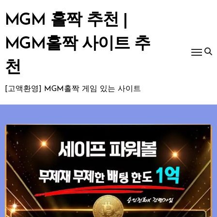
Skip
to
MGM 홀짝 추천 |
content
MGM홀짝 사이트 추
천
[고액환영] MGM홀짝 게임 있는 사이트